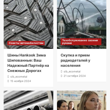
Техобслуживание своими
Советы автомобилистам
руками
Шины Hankook Зима
Скупка и прием
Шипованные: Ваш
радиодеталей у
Надежный Партнёр на
населения
Снежных Дорогах
sib_ecometal
21 октября 2024
sib_ecometal
15 ноября 2024