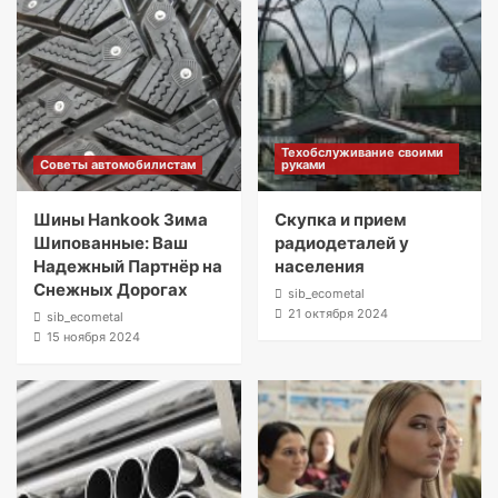
Техобслуживание своими
Советы автомобилистам
руками
Шины Hankook Зима
Скупка и прием
Шипованные: Ваш
радиодеталей у
Надежный Партнёр на
населения
Снежных Дорогах
sib_ecometal
21 октября 2024
sib_ecometal
15 ноября 2024