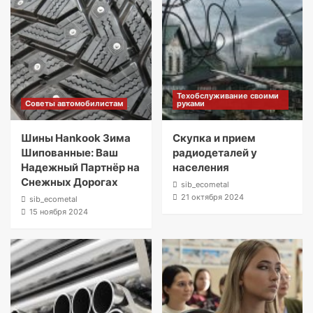
Техобслуживание своими
Советы автомобилистам
руками
Шины Hankook Зима
Скупка и прием
Шипованные: Ваш
радиодеталей у
Надежный Партнёр на
населения
Снежных Дорогах
sib_ecometal
21 октября 2024
sib_ecometal
15 ноября 2024