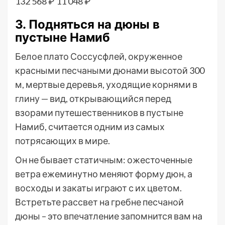
132 568 ₽
11 048 ₽
3. Подняться на дюны в
пустыне Намиб
Белое плато Соссусфлей, окруженное
красными песчаными дюнами высотой 300
м, мертвые деревья, уходящие корнями в
глину — вид, открывающийся перед
взорами путешественников в пустыне
Намиб, считается одним из самых
потрясающих в мире.
Он не бывает статичным: ожесточенные
ветра ежеминутно меняют форму дюн, а
восходы и закаты играют с их цветом.
Встретьте рассвет на гребне песчаной
дюны – это впечатление запомнится вам на