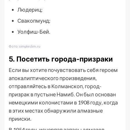
Людериц;
Свакопмунд;
Уолфиш-Бей.
Фото: simpleslim.ru
5. Посетить города-призраки
Если вы хотите почувствовать себя героем
апокалиптического произведения,
отправляйтесь в Колманскоп, город-
призрак в пустыне Намиб. Он был основан
немецкими колонистами в 1908 году, когда
в этих местах обнаружили алмазные
прииски.
В 1954 году, исчерпав запасы алмазов,