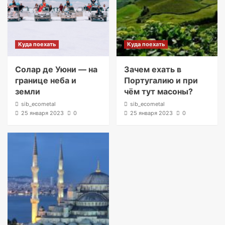
Куда поехать
Куда поехать
Солар де Уюни — на
Зачем ехать в
границе неба и
Португалию и при
земли
чём тут масоны?
sib_ecometal
sib_ecometal
25 января 2023
0
25 января 2023
0