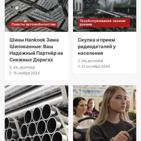
Техобслуживание своими
Советы автомобилистам
руками
Шины Hankook Зима
Скупка и прием
Шипованные: Ваш
радиодеталей у
Надежный Партнёр на
населения
Снежных Дорогах
sib_ecometal
21 октября 2024
sib_ecometal
15 ноября 2024