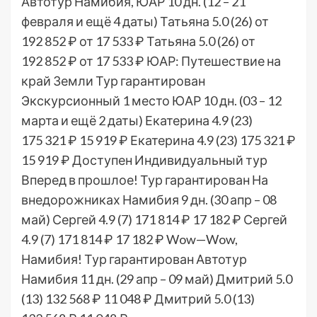
Автотур Намибия, ЮАР
10 дн.
(12 – 21
февраля и ещё 4 даты)
Татьяна 5.0
(26)
от
192 852 ₽
от 17 533 ₽
Татьяна 5.0
(26)
от
192 852 ₽
от 17 533 ₽
ЮАР: Путешествие на
край Земли Тур гарантирован
Экскурсионный 1 место ЮАР
10 дн.
(03 – 12
марта и ещё 2 даты)
Екатерина 4.9
(23)
175 321 ₽
15 919 ₽
Екатерина 4.9
(23)
175 321 ₽
15 919 ₽
Доступен Индивидуальный тур
Вперед в прошлое! Тур гарантирован На
внедорожниках Намибия
9 дн.
(30 апр – 08
май)
Сергей 4.9
(7)
171 814 ₽
17 182 ₽
Сергей
4.9
(7)
171 814 ₽
17 182 ₽
Wow—Wow,
Намибия! Тур гарантирован Автотур
Намибия
11 дн.
(29 апр – 09 май)
Дмитрий 5.0
(13)
132 568 ₽
11 048 ₽
Дмитрий 5.0
(13)