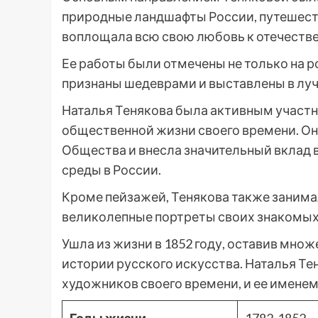
природные ландшафты России, путешеств
воплощала всю свою любовь к отечестве
Ее работы были отмечены не только на ро
признаны шедеврами и выставлены в лу
Наталья Тенякова была активным участ
общественной жизни своего времени. Он
Общества и внесла значительный вклад 
среды в России.
Кроме пейзажей, Тенякова также занима
великолепные портреты своих знакомых
Ушла из жизни в 1852 году, оставив мно
истории русского искусства. Наталья Т
художников своего времени, и ее именем