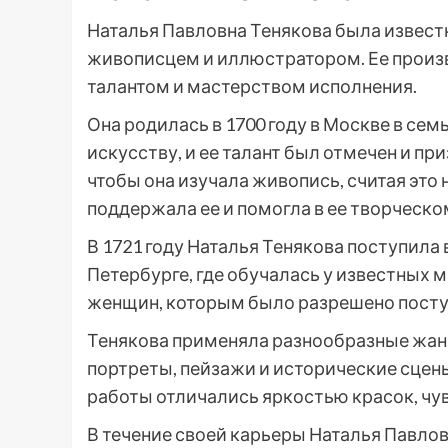
Наталья Павловна Тенякова была извес
живописцем и иллюстратором. Ее произ
талантом и мастерством исполнения.
Она родилась в 1700 году в Москве в семь
искусству, и ее талант был отмечен и пр
чтобы она изучала живопись, считая это
поддержала ее и помогла в ее творческо
В 1721 году Наталья Тенякова поступил
Петербурге, где обучалась у известных м
женщин, которым было разрешено посту
Тенякова применяла разнообразные жанр
портреты, пейзажи и исторические сцены
работы отличались яркостью красок, чу
В течение своей карьеры Наталья Павло