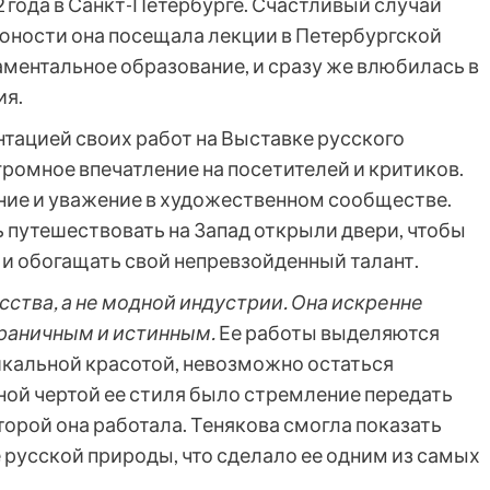
2 года в Санкт-Петербурге. Счастливый случай
 юности она посещала лекции в Петербургской
аментальное образование, и сразу же влюбилась в
ия.
тацией своих работ на Выставке русского
огромное впечатление на посетителей и критиков.
ание и уважение в художественном сообществе.
путешествовать на Запад открыли двери, чтобы
 и обогащать свой непревзойденный талант.
ства, а не модной индустрии. Она искренне
граничным и истинным.
Ее работы выделяются
кальной красотой, невозможно остаться
ной чертой ее стиля было стремление передать
торой она работала. Тенякова смогла показать
 русской природы, что сделало ее одним из самых