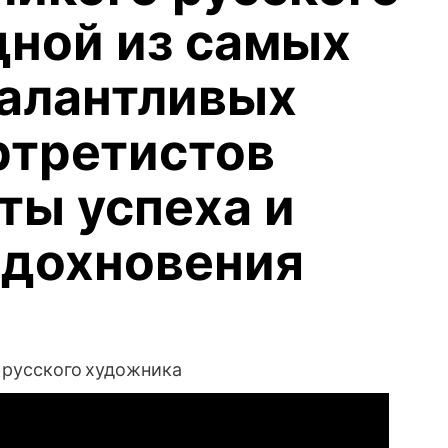
дной из самых
талантливых
ртретистов
ты успеха и
вдохновения