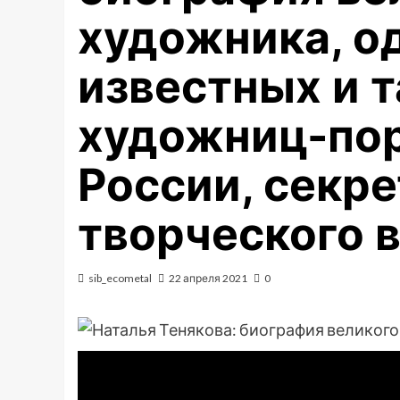
художника, о
известных и 
художниц-по
России, секре
творческого 
sib_ecometal
22 апреля 2021
0