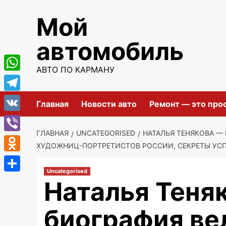
Перейти
Мой
к
содержимому
автомобиль
АВТО ПО КАРМАНУ
WhatsApp
Telegram
Главная
Новости авто
Ремонт — это про
VK
ГЛАВНАЯ
UNCATEGORISED
НАТАЛЬЯ ТЕНЯКОВА —
Viber
ХУДОЖНИЦ-ПОРТРЕТИСТОВ РОССИИ, СЕКРЕТЫ УСП
Odnoklassniki
Uncategorised
Отправить
Наталья Теня
биография ве