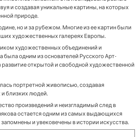
уя и создавая уникальные картины, на которых
нной природе.
дине, но и за рубежом. Многие из ее картин были
чших художественных галереях Европы.
ником художественных объединений и
а была одним из основателей Русского Арт-
в развитие открытой и свободной художественной
лась портретной живописью, создавая
 и близких людей.
жество произведений и неизгладимый след в
енякова остается одним из самых выдающихся
 запомнены и увековечены в истории искусства.