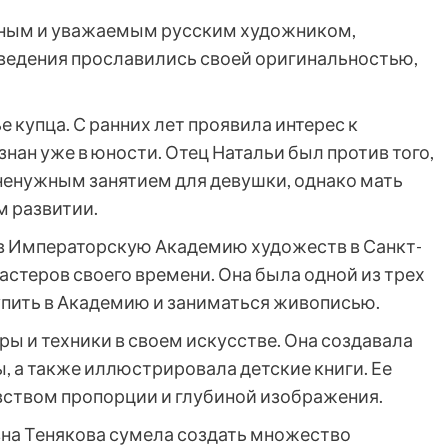
тным и уважаемым русским художником,
ведения прославились своей оригинальностью,
е купца. С ранних лет проявила интерес к
изнан уже в юности. Отец Натальи был против того,
 ненужным занятием для девушки, однако мать
м развитии.
а в Императорскую Академию художеств в Санкт-
астеров своего времени. Она была одной из трех
пить в Академию и заниматься живописью.
ы и техники в своем искусстве. Она создавала
, а также иллюстрировала детские книги. Ее
вством пропорции и глубиной изображения.
вна Тенякова сумела создать множество