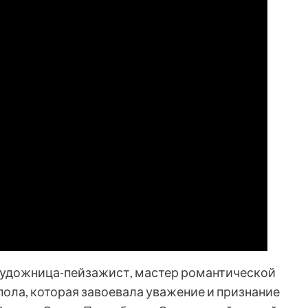
художница-пейзажист, мастер романтической
ола, которая завоевала уважение и признание