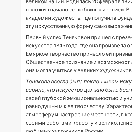
великой нации. Родилась 20 февраля 182
положил начало ее любви к живописи. В
академии художеств, где получила фунд
эту искусственную форму самовыражен
Первый успех Теняковой пришел с презен
искусства 1845 года, где она произвела 
Ее яркое творчество принесло ей призн
Общественное признание и возможность 
она могла учиться у великих художников
Тенякова всегда была поклонником искус
верила, что искусство должно быть без
своей глубокой эмоциональностью и уни
равнодушным к ее творчеству. Характер
атмосферу и настроение местности, в ко
своими работами красоту и великолепие
любимых художников России.