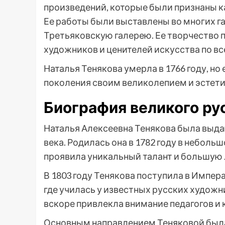
произведений, которые были признаны к
Ее работы были выставлены во многих г
Третьяковскую галерею. Ее творчество 
художников и ценителей искусства по вс
Наталья Тенякова умерла в 1766 году, но
поколения своим великолепием и эстет
Биография великого ру
Наталья Алексеевна Тенякова была вы
века. Родилась она в 1782 году в неболь
проявила уникальный талант и большую 
В 1803 году Тенякова поступила в Импе
где училась у известных русских художн
вскоре привлекла внимание педагогов и к
Основным направлением Теняковой была