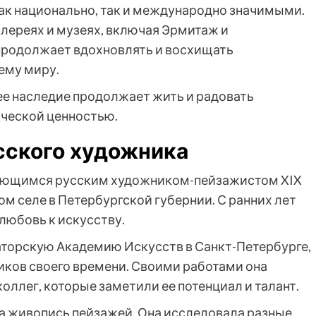
ак национально, так и международно значимыми.
алереях и музеях, включая Эрмитаж и
продолжает вдохновлять и восхищать
ему миру.
 ее наследие продолжает жить и радовать
ической ценностью.
сского художника
дающимся русским художником-пейзажистом XIX
шом селе в Петербургской губернии. С ранних лет
любовь к искусству.
раторскую Академию Искусств в Санкт-Петербурге,
иков своего времени. Своими работами она
оллег, которые заметили ее потенциал и талант.
 живопись пейзажей. Она исследовала разные