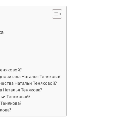
ка
Теняковой?
дпочитала Наталья Тенякова?
чества Натальи Теняковой?
а Наталья Тенякова?
льи Теняковой?
 Тенякова?
якова?