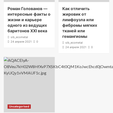
Роман Голованов —
Как отличить
интересные факты о
жировик от
жизни и карьере
лимфоузла или
одного из ведущих
фибромы мягких
баритонов XXI века
тканей или
гемангиомы
sib_ecometal
24 апреля 2021
0
sib_ecometal
24 апреля 2021
0
Uncategorised