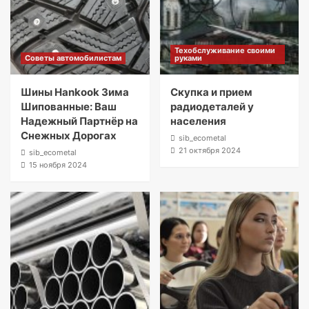
Техобслуживание своими
Советы автомобилистам
руками
Шины Hankook Зима
Скупка и прием
Шипованные: Ваш
радиодеталей у
Надежный Партнёр на
населения
Снежных Дорогах
sib_ecometal
21 октября 2024
sib_ecometal
15 ноября 2024