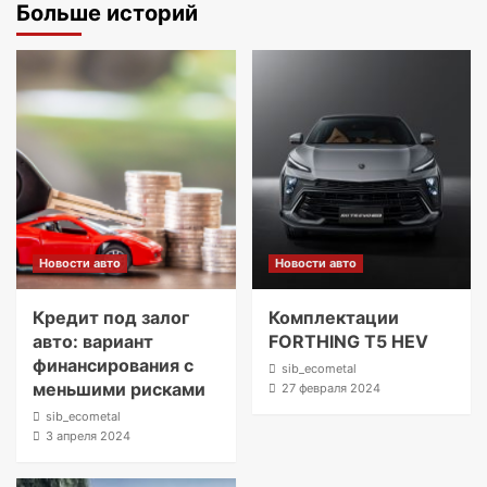
Больше историй
Новости авто
Новости авто
Кредит под залог
Комплектации
авто: вариант
FORTHING T5 HEV
финансирования с
sib_ecometal
меньшими рисками
27 февраля 2024
sib_ecometal
3 апреля 2024