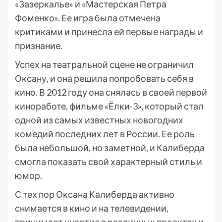
«Зазеркалье» и «Мастерская Петра
Фоменко». Ее игра была отмечена
критиками и принесла ей первые награды и
признание.
Успех на театральной сцене не ограничил
Оксану, и она решила попробовать себя в
кино. В 2012 году она снялась в своей первой
киноработе, фильме «Ёлки-3», который стал
одной из самых известных новогодних
комедий последних лет в России. Ее роль
была небольшой, но заметной, и Калиберда
смогла показать свой характерный стиль и
юмор.
С тех пор Оксана Калиберда активно
снимается в кино и на телевидении,