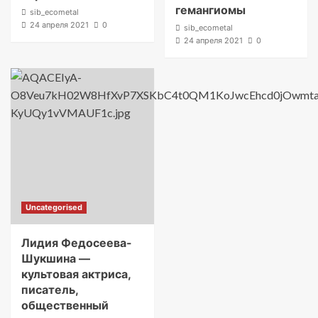
гемангиомы
sib_ecometal
24 апреля 2021
0
sib_ecometal
24 апреля 2021
0
Uncategorised
Лидия Федосеева-
Шукшина —
культовая актриса,
писатель,
общественный