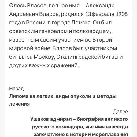
Олесь Власов, полное имя — Александр
Андреевич Власов, родился 13 февраля 1908
года в России, в городе Ломжа. Он был
советским генералом и полководцем,
известным своим участием во Второй
мировой войне. Власов был участником
битвы за Москву, Сталинградской битвы и
других важных сражений.
Post
Назад
Липома на легких: виды опухоли и методы
Navigation
лечения
Далее
Ушаков адмирал – биография великого
русского командора, чье имя навсегда
запечатлено в истории мореплавания