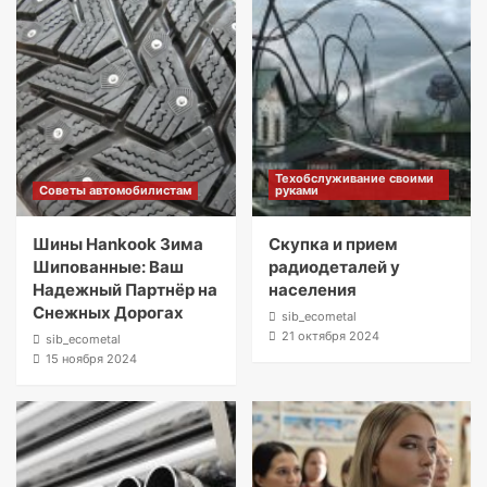
Техобслуживание своими
Советы автомобилистам
руками
Шины Hankook Зима
Скупка и прием
Шипованные: Ваш
радиодеталей у
Надежный Партнёр на
населения
Снежных Дорогах
sib_ecometal
21 октября 2024
sib_ecometal
15 ноября 2024