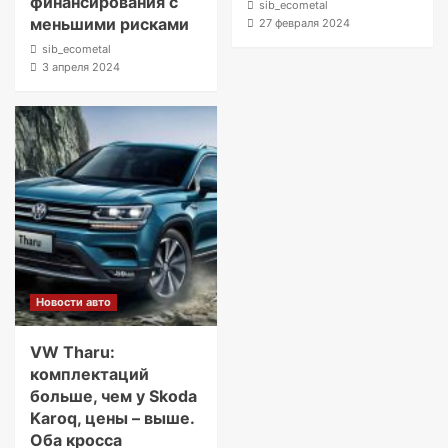
финансирования с
sib_ecometal
меньшими рисками
27 февраля 2024
sib_ecometal
3 апреля 2024
Новости авто
VW Tharu:
комплектаций
больше, чем у Skoda
Karoq, цены – выше.
Оба кросса