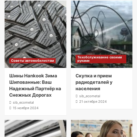
Техобслуживание своими
Советы автомобилистам
руками
Шины Hankook Зима
Скупка и прием
Шипованные: Ваш
радиодеталей у
Надежный Партнёр на
населения
Снежных Дорогах
sib_ecometal
21 октября 2024
sib_ecometal
15 ноября 2024