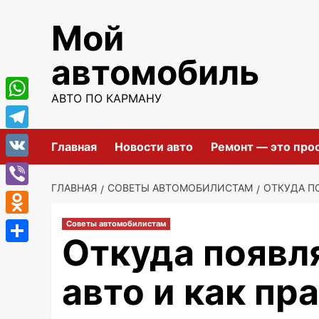
Перейти
Мой
к
содержимому
автомобиль
АВТО ПО КАРМАНУ
WhatsApp
Telegram
Главная
Новости авто
Ремонт — это про
VK
ГЛАВНАЯ
СОВЕТЫ АВТОМОБИЛИСТАМ
ОТКУДА П
Viber
Odnoklassniki
Советы автомобилистам
Откуда появля
Отправить
авто и как пр