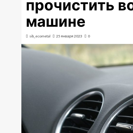
прочистить в
машине
sib_ecometal
25 января 2023
0