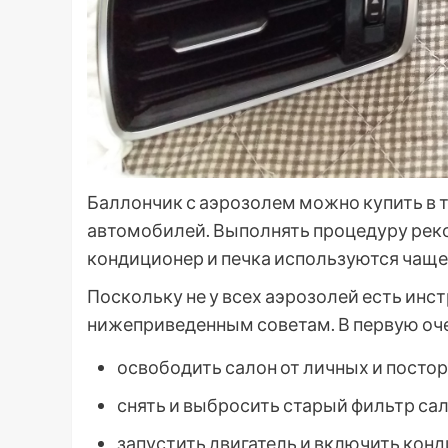
Баллончик с аэрозолем можно купить в 
автомобилей. Выполнять процедуру реко
кондиционер и печка используются чаще
Поскольку не у всех аэрозолей есть ин
нижеприведенным советам. В первую оч
освободить салон от личных и посто
снять и выбросить старый фильтр сал
запустить двигатель и включить кон