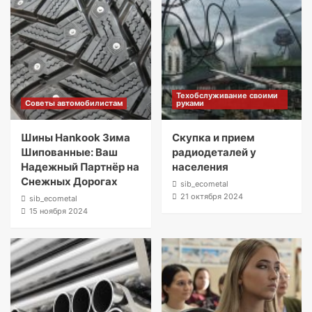
Техобслуживание своими
Советы автомобилистам
руками
Шины Hankook Зима
Скупка и прием
Шипованные: Ваш
радиодеталей у
Надежный Партнёр на
населения
Снежных Дорогах
sib_ecometal
21 октября 2024
sib_ecometal
15 ноября 2024