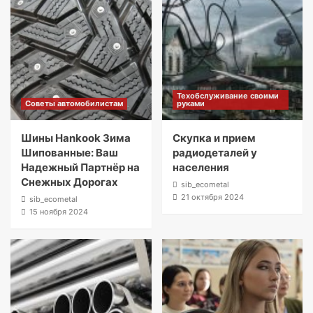
Техобслуживание своими
Советы автомобилистам
руками
Шины Hankook Зима
Скупка и прием
Шипованные: Ваш
радиодеталей у
Надежный Партнёр на
населения
Снежных Дорогах
sib_ecometal
21 октября 2024
sib_ecometal
15 ноября 2024