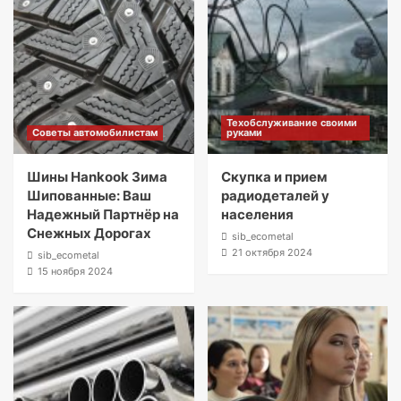
Техобслуживание своими
Советы автомобилистам
руками
Шины Hankook Зима
Скупка и прием
Шипованные: Ваш
радиодеталей у
Надежный Партнёр на
населения
Снежных Дорогах
sib_ecometal
21 октября 2024
sib_ecometal
15 ноября 2024