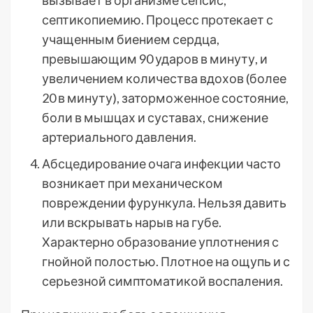
вызывает в организме сепсис,
септикопиемию. Процесс протекает с
учащенным биением сердца,
превышающим 90 ударов в минуту, и
увеличением количества вдохов (более
20 в минуту), заторможенное состояние,
боли в мышцах и суставах, снижение
артериального давления.
Абсцедирование очага инфекции часто
возникает при механическом
повреждении фурункула. Нельзя давить
или вскрывать нарыв на губе.
Характерно образование уплотнения с
гнойной полостью. Плотное на ощупь и с
серьезной симптоматикой воспаления.