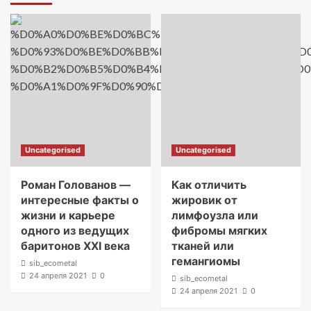
Uncategorised
Uncategorised
Роман Голованов —
Как отличить
интересные факты о
жировик от
жизни и карьере
лимфоузла или
одного из ведущих
фибромы мягких
баритонов XXI века
тканей или
гемангиомы
sib_ecometal
24 апреля 2021
0
sib_ecometal
24 апреля 2021
0