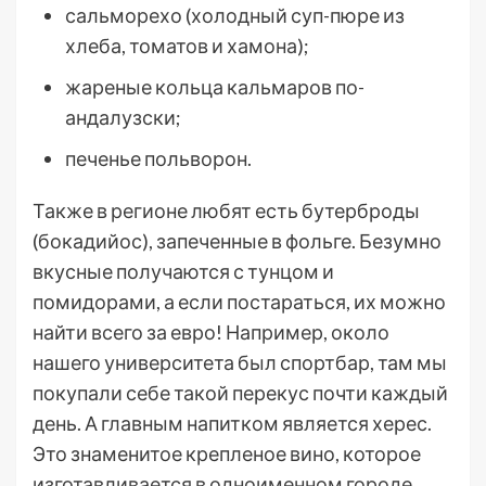
сальморехо (холодный суп-пюре из
хлеба, томатов и хамона);
жареные кольца кальмаров по-
андалузски;
печенье польворон.
Также в регионе любят есть бутерброды
(бокадийос), запеченные в фольге. Безумно
вкусные получаются с тунцом и
помидорами, а если постараться, их можно
найти всего за евро! Например, около
нашего университета был спортбар, там мы
покупали себе такой перекус почти каждый
день. А главным напитком является херес.
Это знаменитое крепленое вино, которое
изготавливается в одноименном городе