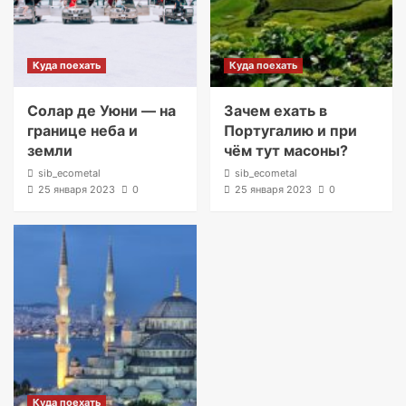
Куда поехать
Куда поехать
Солар де Уюни — на
Зачем ехать в
границе неба и
Португалию и при
земли
чём тут масоны?
sib_ecometal
sib_ecometal
25 января 2023
0
25 января 2023
0
Куда поехать