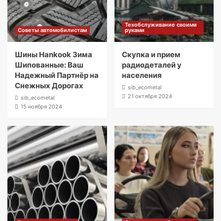
Техобслуживание своими
Советы автомобилистам
руками
Шины Hankook Зима
Скупка и прием
Шипованные: Ваш
радиодеталей у
Надежный Партнёр на
населения
Снежных Дорогах
sib_ecometal
21 октября 2024
sib_ecometal
15 ноября 2024