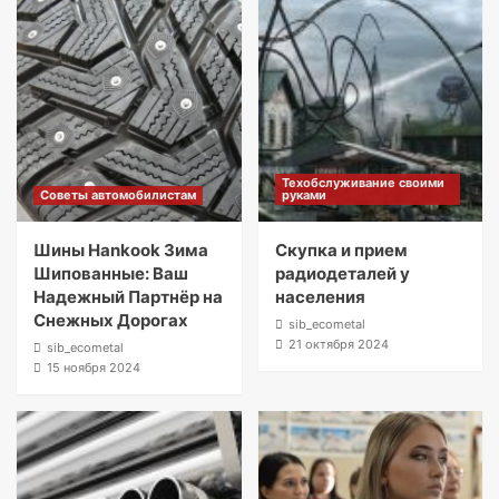
Техобслуживание своими
Советы автомобилистам
руками
Шины Hankook Зима
Скупка и прием
Шипованные: Ваш
радиодеталей у
Надежный Партнёр на
населения
Снежных Дорогах
sib_ecometal
21 октября 2024
sib_ecometal
15 ноября 2024