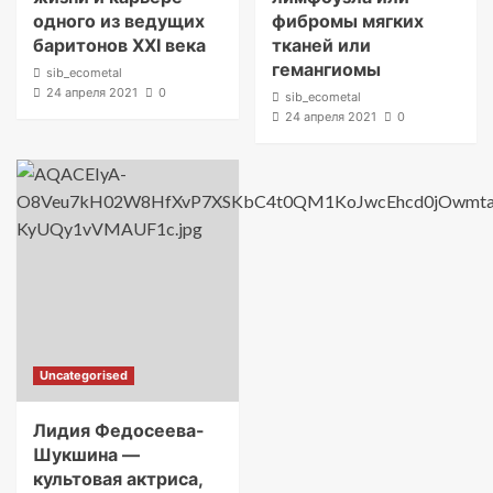
одного из ведущих
фибромы мягких
баритонов XXI века
тканей или
гемангиомы
sib_ecometal
24 апреля 2021
0
sib_ecometal
24 апреля 2021
0
Uncategorised
Лидия Федосеева-
Шукшина —
культовая актриса,