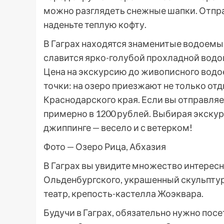
можно разглядеть снежные шапки. Отпра
наденьте теплую кофту.
В Гаграх находятся знаменитые водоемы 
славится ярко-голубой прохладной водой
Цена на экскурсию до живописного водо
точки: на озеро приезжают не только от
Краснодарского края. Если вы отправляет
примерно в 1200 рублей. Выбирая экску
джиппинге — весело и с ветерком!
Фото — Озеро Рица, Абхазия
В Гаграх вы увидите множество интересн
Ольденбургского, украшенный скульптур
театр, крепость-кастелла Жоэквара.
Будучи в Гаграх, обязательно нужно по