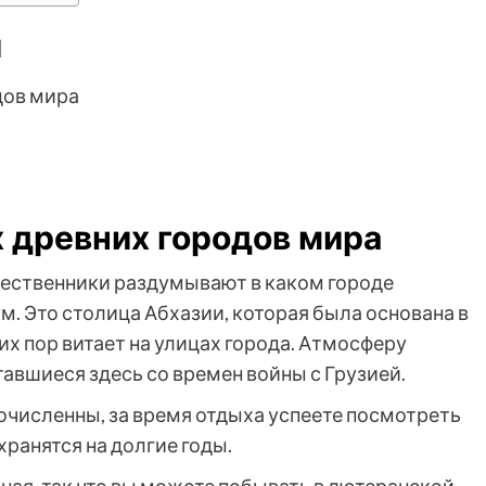
и
дов мира
 древних городов мира
шественники раздумывают в каком городе
. Это столица Абхазии, которая была основана в
сих пор витает на улицах города. Атмосферу
авшиеся здесь со времен войны с Грузией.
численны, за время отдыха успеете посмотреть
хранятся на долгие годы.
ая, так что вы можете побывать в лютеранской