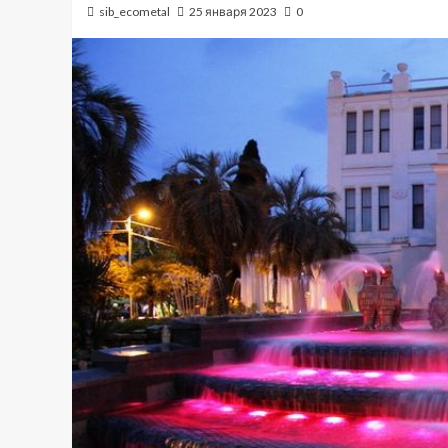
sib_ecometal
25 января 2023
0