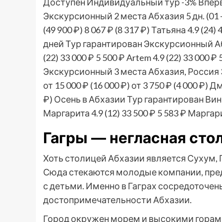
Доступен Индивидуальный тур
-3%
Вперв
Экскурсионный 2 места Абхазия
5 дн.
(01
(49 900 ₽)
8 067 ₽
(8 317 ₽)
Татьяна 4.9
(24)
4
дней Тур гарантирован Экскурсионный 
(22)
33 000 ₽
5 500 ₽
Artem 4.9
(22)
33 000 ₽
Экскурсионный 3 места Абхазия, Россия
от 15 000 ₽
(16 000 ₽)
от 3 750 ₽
(4 000 ₽)
Дм
₽)
Осень в Абхазии Тур гарантирован Ви
Маргарита 4.9
(12)
33 500 ₽
5 583 ₽
Маргари
Гагры — негласная сто
Хоть столицей Абхазии является Сухум, 
Сюда стекаются молодые компании, пре
с детьми. Именно в Гаграх сосредоточен
достопримечательности Абхазии.
Город окружен морем и высокими горам