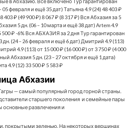
ые в Абхазию. Всё включено Тур гарантирован
 – 05 февраля и ещё 35 дат)
Татьяна 4.9
(24)
48 403 ₽
8 403 ₽
(49 900 ₽)
8 067 ₽
(8 317 ₽)
Вся Абхазия за 5
Абхазия
5 дн.
(06 – 10 марта и ещё 38 дат)
Artem 4.9
5 500 ₽
-6%
Вся АБХАЗИЯ за 2 дня Тур гарантирован
3 дн.
(24 – 26 февраля и ещё 6 дат)
Дмитрий 4.9
(113)
итрий 4.9
(113)
от 15 000 ₽
(16 000 ₽)
от 3 750 ₽
(4 000
нный Абхазия
5 дн.
(23 – 27 октября и ещё 1 дата)
та 4.9
(12)
33 500 ₽
5 583 ₽
лица Абхазии
Гагры — самый популярный город горной страны.
дставители старшего поколения и семейные пары
ы основные развлечения и
и, покрытыми зеленью. На некоторых вершинах