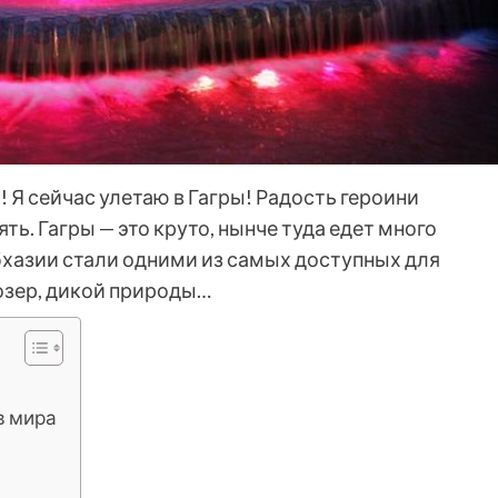
! Я сейчас улетаю в Гагры! Радость героини
ть. Гагры — это круто, нынче туда едет много
бхазии стали одними из самых доступных для
озер, дикой природы…
в мира