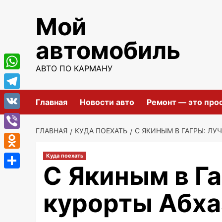
Перейти
Мой
к
содержимому
автомобиль
АВТО ПО КАРМАНУ
WhatsApp
Telegram
Главная
Новости авто
Ремонт — это про
VK
ГЛАВНАЯ
КУДА ПОЕХАТЬ
С ЯКИНЫМ В ГАГРЫ: ЛУ
Viber
Odnoklassniki
Куда поехать
С Якиным в Г
Отправить
курорты Абха