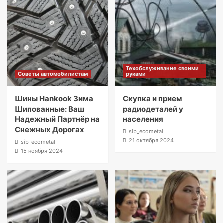
Техобслуживание своими
Советы автомобилистам
руками
Шины Hankook Зима
Скупка и прием
Шипованные: Ваш
радиодеталей у
Надежный Партнёр на
населения
Снежных Дорогах
sib_ecometal
21 октября 2024
sib_ecometal
15 ноября 2024