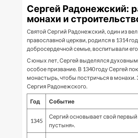
Сергей Радонежский: р
монахи и строительст
Святой Сергий Радонежский, один из ве
православной церкви, родился в 1314 году
добросердечной семье, воспитывали его 
С юных лет, Сергей выделялся духовным с
особое призвание. В 1340 году Сергей по
монастырь, чтобы постричься в монахи. З
Сергия Радонежского.
Год
Событие
Сергий основывает свой первый
1345
пустыня».