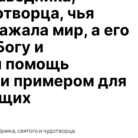
отворца, чья
ажала мир, а его
Богу и
я помощь
и примером для
ющих