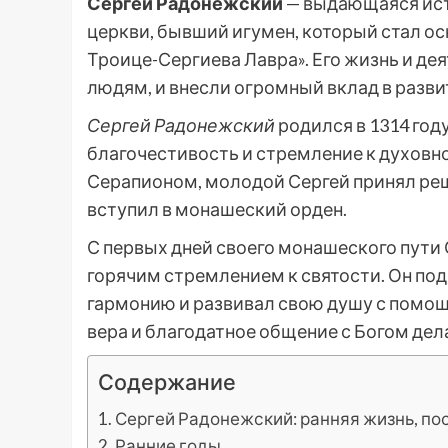
Сергей Радонежский
— выдающаяся ист
церкви, бывший игумен, который стал о
Троице-Сергиева Лавра». Его жизнь и де
людям, и внесли огромный вклад в разви
Сергей Радонежский
родился в 1314 году
благочестивость и стремление к духовн
Серапионом, молодой Сергей принял ре
вступил в монашеский орден.
С первых дней своего монашеского пути
горячим стремлением к святости. Он под
гармонию и развивал свою душу с помо
вера и благодатное общение с Богом де
Содержание
Сергей Радонежский: ранняя жизнь, по
Ранние годы