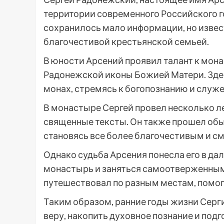
территории современного Российского го
сохранилось мало информации, но извест
благочестивой крестьянской семьей.
В юности Арсений проявил талант к мон
Радонежской иконы Божией Матери. Зде
монах, стремясь к богопознанию и служ
В монастыре Сергей провел несколько ле
священные тексты. Он также прошел об
становясь все более благочестивым и с
Однако судьба Арсения понесла его в дал
монастырь и заняться самоотверженным
путешествовал по разным местам, помо
Таким образом, ранние годы жизни Серг
веру, накопить духовное познание и подг