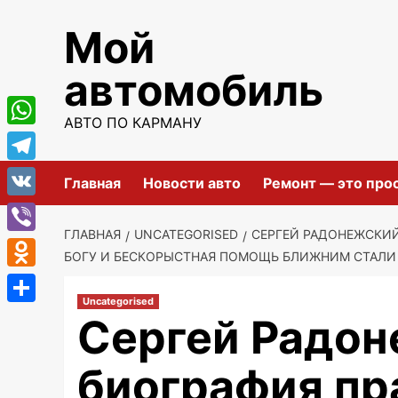
Перейти
Мой
к
содержимому
автомобиль
АВТО ПО КАРМАНУ
WhatsApp
Telegram
Главная
Новости авто
Ремонт — это про
VK
ГЛАВНАЯ
UNCATEGORISED
СЕРГЕЙ РАДОНЕЖСКИЙ
Viber
БОГУ И БЕСКОРЫСТНАЯ ПОМОЩЬ БЛИЖНИМ СТАЛИ
Odnoklassniki
Uncategorised
Отправить
Сергей Радон
биография пр