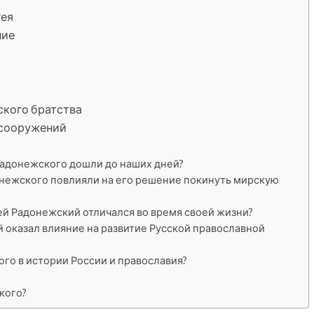
гея
ние
ского братства
 сооружений
Радонежского дошли до наших дней?
онежского повлияли на его решение покинуть мирскую
ей Радонежский отличался во время своей жизни?
 оказал влияние на развитие Русской православной
го в истории России и православия?
кого?