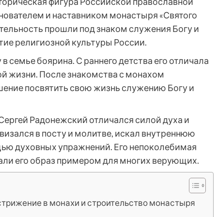
орическая фигура Российской православной
снователем и наставником монастыря «Святого
ятельность прошли под знаком служения Богу и
тие религиозной культуры России.
 в семье боярина. С раннего детства его отличала
ой жизни. После знакомства с монахом
шение посвятить свою жизнь служению Богу и
 Сергей Радонежский отличался силой духа и
визался в посту и молитве, искал внутреннюю
щью духовных упражнений. Его непоколебимая
лали его образ примером для многих верующих.
стрижение в монахи и строительство монастыря