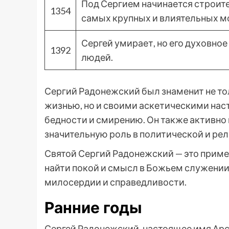
Под Сергием начинается строите
1354
самых крупных и влиятельных м
Сергей умирает, но его духовно
1392
людей.
Сергий Радонежский был знаменит не т
жизнью, но и своими аскетическими наст
бедности и смирению. Он также активно
значительную роль в политической и ре
Святой Сергий Радонежский — это пример
найти покой и смысл в Божьем служении 
милосердии и справедливости.
Ранние годы
Сергей Радонежский, настоящее имя Арсе