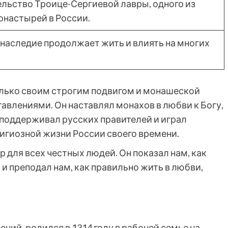
льство Троице-Сергиевой лавры, одного из
онастырей в России.
е наследие продолжает жить и влиять на многих
олько своим строгим подвигом и монашеской
авлениями. Он наставлял монахов в любви к Богу,
 поддерживал русских правителей и играл
лигиозной жизни России своего времени.
 для всех честных людей. Он показал нам, как
и преподал нам, как правильно жить в любви,
ний, родился в 1314 году в рабочей семье на