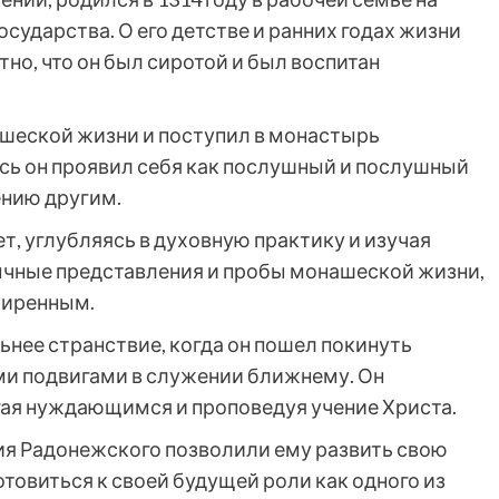
сударства. О его детстве и ранних годах жизни
но, что он был сиротой и был воспитан
ашеской жизни и поступил в монастырь
сь он проявил себя как послушный и послушный
ению другим.
т, углубляясь в духовную практику и изучая
ычные представления и пробы монашеской жизни,
миренным.
ьнее странствие, когда он пошел покинуть
и подвигами в служении ближнему. Он
гая нуждающимся и проповедуя учение Христа.
ия Радонежского позволили ему развить свою
отовиться к своей будущей роли как одного из