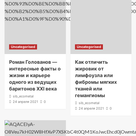
Uncategorised
Uncategorised
Роман Голованов —
Как отличить
интересные факты о
жировик от
жизни и карьере
лимфоузла или
одного из ведущих
фибромы мягких
баритонов XXI века
тканей или
гемангиомы
sib_ecometal
24 апреля 2021
0
sib_ecometal
24 апреля 2021
0