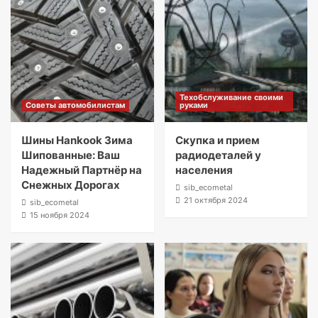
Техобслуживание своими
Советы автомобилистам
руками
Шины Hankook Зима
Скупка и прием
Шипованные: Ваш
радиодеталей у
Надежный Партнёр на
населения
Снежных Дорогах
sib_ecometal
21 октября 2024
sib_ecometal
15 ноября 2024