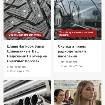
Техобслуживание своими
Советы автомобилистам
руками
Шины Hankook Зима
Скупка и прием
Шипованные: Ваш
радиодеталей у
Надежный Партнёр на
населения
Снежных Дорогах
sib_ecometal
21 октября 2024
sib_ecometal
15 ноября 2024