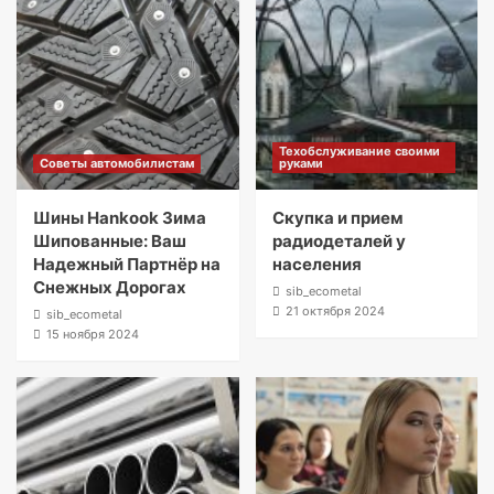
Техобслуживание своими
Советы автомобилистам
руками
Шины Hankook Зима
Скупка и прием
Шипованные: Ваш
радиодеталей у
Надежный Партнёр на
населения
Снежных Дорогах
sib_ecometal
21 октября 2024
sib_ecometal
15 ноября 2024