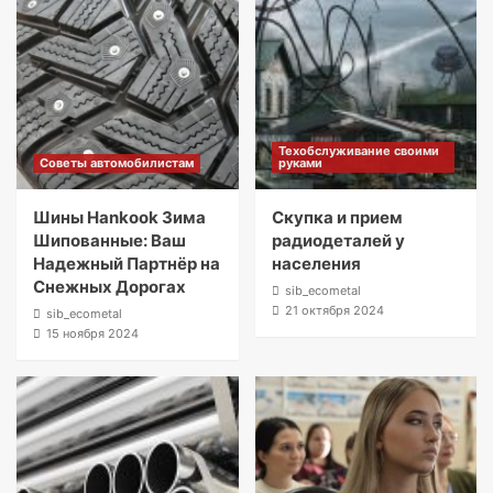
Техобслуживание своими
Советы автомобилистам
руками
Шины Hankook Зима
Скупка и прием
Шипованные: Ваш
радиодеталей у
Надежный Партнёр на
населения
Снежных Дорогах
sib_ecometal
21 октября 2024
sib_ecometal
15 ноября 2024