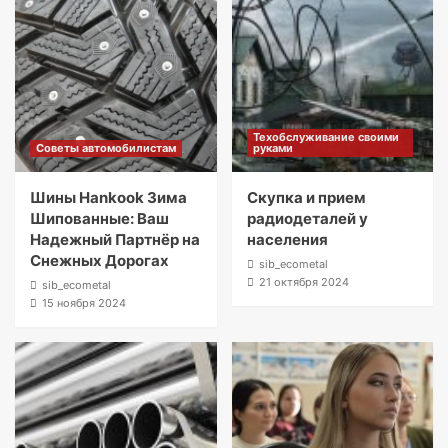
Техобслуживание своими
Советы автомобилистам
руками
Шины Hankook Зима
Скупка и прием
Шипованные: Ваш
радиодеталей у
Надежный Партнёр на
населения
Снежных Дорогах
sib_ecometal
21 октября 2024
sib_ecometal
15 ноября 2024