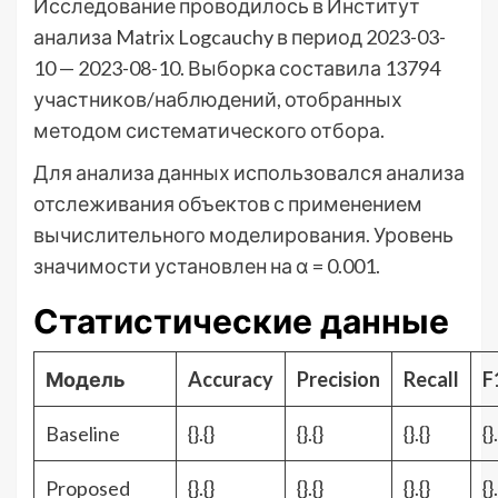
Исследование проводилось в Институт
анализа Matrix Logcauchy в период 2023-03-
10 — 2023-08-10. Выборка составила 13794
участников/наблюдений, отобранных
методом систематического отбора.
Для анализа данных использовался анализа
отслеживания объектов с применением
вычислительного моделирования. Уровень
значимости установлен на α = 0.001.
Статистические данные
Модель
Accuracy
Precision
Recall
F
Baseline
{}.{}
{}.{}
{}.{}
{}
Proposed
{}.{}
{}.{}
{}.{}
{}