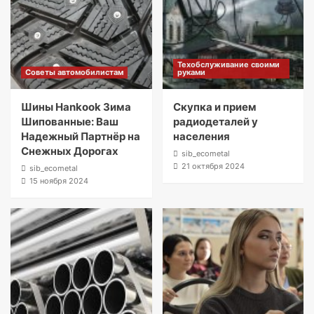
Техобслуживание своими
Советы автомобилистам
руками
Шины Hankook Зима
Скупка и прием
Шипованные: Ваш
радиодеталей у
Надежный Партнёр на
населения
Снежных Дорогах
sib_ecometal
21 октября 2024
sib_ecometal
15 ноября 2024