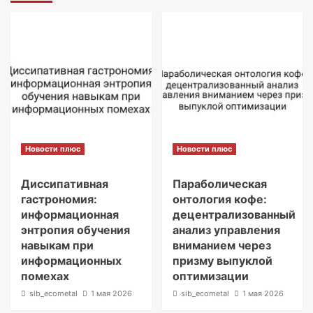
Новости плюс
Новости плюс
Диссипативная
Параболическая
гастрономия:
онтология кофе:
информационная
децентрализованный
энтропия обучения
анализ управления
навыкам при
вниманием через
информационных
призму выпуклой
помехах
оптимизации
sib_ecometal
1 мая 2026
sib_ecometal
1 мая 2026