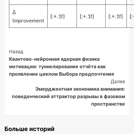
Δ
{:+.1f}
{:+.1f}
{:+.1f}
{:
Improvement
Post
Назад
Квантово-нейронная ядерная физика
Navigation
мотивации: туннелирование отчёта как
проявление циклом Выбора предпочтения
Далее
Эмерджентная экономика внимания:
поведенческий аттрактор разрывы в фазовом
пространстве
Больше историй