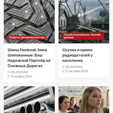
Техобслуживание своими
Советы автомобилистам
руками
Шины Hankook Зима
Скупка и прием
Шипованные: Ваш
радиодеталей у
Надежный Партнёр на
населения
Снежных Дорогах
sib_ecometal
21 октября 2024
sib_ecometal
15 ноября 2024