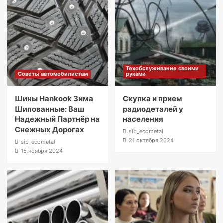
Техобслуживание своими
Советы автомобилистам
руками
Шины Hankook Зима
Скупка и прием
Шипованные: Ваш
радиодеталей у
Надежный Партнёр на
населения
Снежных Дорогах
sib_ecometal
21 октября 2024
sib_ecometal
15 ноября 2024