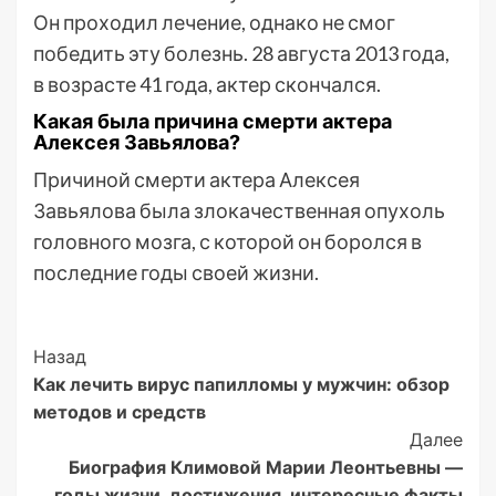
Он проходил лечение, однако не смог
победить эту болезнь. 28 августа 2013 года,
в возрасте 41 года, актер скончался.
Какая была причина смерти актера
Алексея Завьялова?
Причиной смерти актера Алексея
Завьялова была злокачественная опухоль
головного мозга, с которой он боролся в
последние годы своей жизни.
Post
Назад
Как лечить вирус папилломы у мужчин: обзор
Navigation
методов и средств
Далее
Биография Климовой Марии Леонтьевны —
годы жизни, достижения, интересные факты