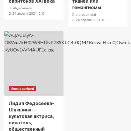
баритонов XXI века
тканей или
гемангиомы
sib_ecometal
24 апреля 2021
0
sib_ecometal
24 апреля 2021
0
Uncategorised
Лидия Федосеева-
Шукшина —
культовая актриса,
писатель,
общественный