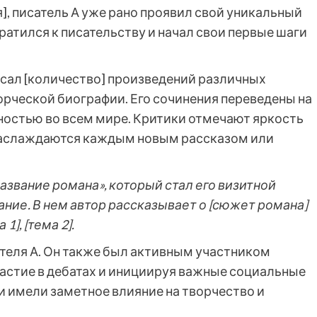
я], писатель А уже рано проявил свой уникальный
ратился к писательству и начал свои первые шаги
исал [количество] произведений различных
орческой биографии. Его сочинения переведены на
ностью во всем мире. Критики отмечают яркость
и наслаждаются каждым новым рассказом или
азвание романа», который стал его визитной
ние. В нем автор рассказывает о [сюжет романа]
], [тема 2].
сателя А. Он также был активным участником
астие в дебатах и инициируя важные социальные
еи имели заметное влияние на творчество и