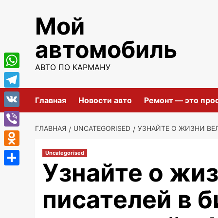
Перейти
Мой
к
содержимому
автомобиль
АВТО ПО КАРМАНУ
WhatsApp
Telegram
Главная
Новости авто
Ремонт — это про
VK
ГЛАВНАЯ
UNCATEGORISED
УЗНАЙТЕ О ЖИЗНИ ВЕ
Viber
Odnoklassniki
Uncategorised
Узнайте о жи
Отправить
писателей в 