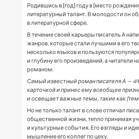
Родившись в [год] году в [место рождени
литературный талант. В молодости он об
в литературной сфере.
В течение своей карьеры писатель А нап
жанров, которые стали лучшими в его тв
несколько языков и пользуются популяр
и глубину его произведений, а читател
романом.
Самый известный роман писателя А — «Н
карточкой и принес ему всеобщее призна
и освещает важные темы, такие как [тема 1
Но не только талант в слове отличал пи
общественной жизни, тепло принимая уч
и культурные события. Его взгляды и ид
мышление его коллег по цеху.