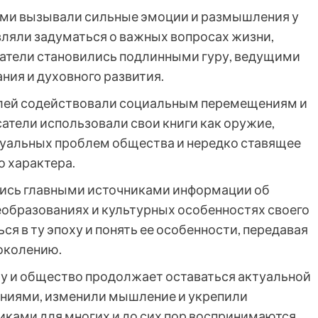
ами вызывали сильные эмоции и размышления у
вляли задуматься о важных вопросах жизни,
сатели становились подлинными гуру, ведущими
ния и духовного развития.
елей содействовали социальным перемещениям и
атели использовали свои книги как оружие,
уальных проблем общества и нередко ставящее
о характера.
лись главными источниками информации об
образованиях и культурных особенностях своего
я в ту эпоху и понять ее особенности, передавая
поколению.
ру и общество продолжает оставаться актуальной
ениями, изменили мышление и укрепили
иками для многих и до сих пор воспринимаются