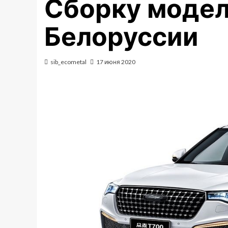
Сборку модел
Белоруссии
sib_ecometal
17 июня 2020