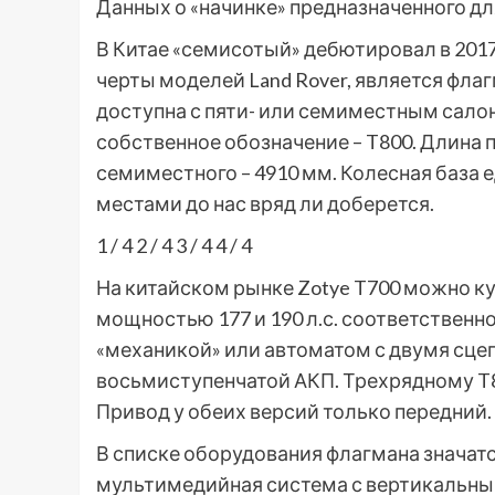
Данных о «начинке» предназначенного дл
В Китае «семисотый» дебютировал в 2017
черты моделей Land Rover, является фла
доступна с пяти- или семиместным сало
собственное обозначение – T800. Длина 
семиместного – 4910 мм. Колесная база е
местами до нас вряд ли доберется.
1
/ 4
2
/ 4
3
/ 4
4
/ 4
На китайском рынке Zotye T700 можно ку
мощностью 177 и 190 л.с. соответственн
«механикой» или автоматом с двумя сцеп
восьмиступенчатой АКП. Трехрядному T8
Привод у обеих версий только передний.
В списке оборудования флагмана значатс
мультимедийная система с вертикальны