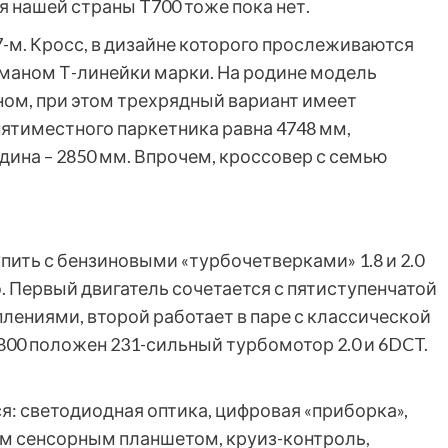
я нашей страны T700 тоже пока нет.
-м. Кросс, в дизайне которого прослеживаются
гманом Т-линейки марки. На родине модель
ном, при этом трехрядный вариант имеет
пятиместного паркетника равна 4748 мм,
дина – 2850 мм. Впрочем, кроссовер с семью
пить с бензиновыми «турбочетверками» 1.8 и 2.0
о. Первый двигатель сочетается с пятиступенчатой
лениями, второй работает в паре с классической
00 положен 231-сильный турбомотор 2.0 и 6DCT.
я: светодиодная оптика, цифровая «приборка»,
м сенсорным планшетом, круиз-контроль,