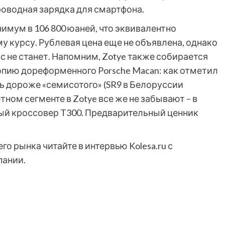
роводная зарядка для смартфона.
имум в 106 800 юаней, что эквивалентно
у курсу. Рублевая цена еще не объявлена, однако
 не станет. Напомним, Zotye также собирается
копию дореформенного Porsche Macan: как отметил
ть дороже «семисотого» (SR9 в Белоруссии
тном сегменте в Zotye все же не забывают – в
ый кроссовер T300. Предварительный ценник
го рынка читайте в интервью Kolesa.ru с
пании.