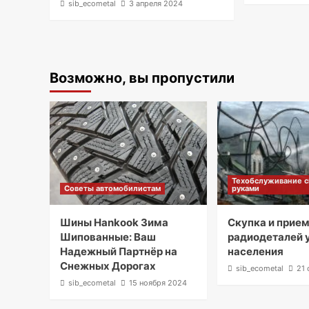
sib_ecometal
3 апреля 2024
Возможно, вы пропустили
Техобслуживание 
Советы автомобилистам
руками
Шины Hankook Зима
Скупка и прие
Шипованные: Ваш
радиодеталей 
Надежный Партнёр на
населения
Снежных Дорогах
sib_ecometal
21 
sib_ecometal
15 ноября 2024