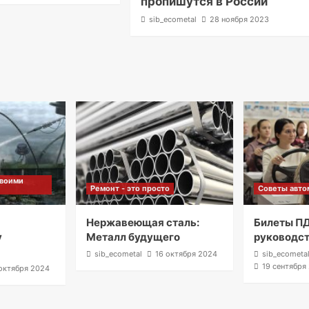
пропишутся в России
sib_ecometal
28 ноября 2023
своими
Ремонт - это просто
Советы авто
м
Нержавеющая сталь:
Билеты ПД
у
Металл будущего
руководс
sib_ecometal
16 октября 2024
sib_ecometa
19 сентября
октября 2024