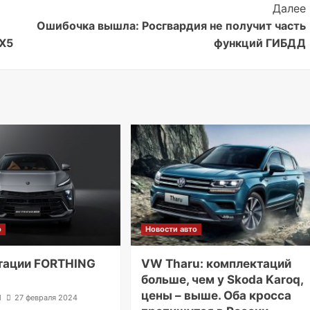
Далее
Ошибочка вышла: Росгвардия не получит часть
 X5
функций ГИБДД
о
Новости авто
тации FORTHING
VW Tharu: комплектаций
больше, чем у Skoda Karoq,
цены – выше. Оба кросса
l
27 февраля 2024