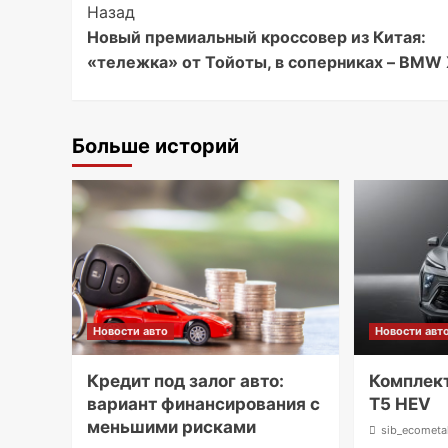
Post
Назад
Новый премиальный кроссовер из Китая:
Navigation
«тележка» от Тойоты, в соперниках – BMW
Больше историй
Новости авто
Новости авт
Кредит под залог авто:
Комплек
вариант финансирования с
T5 HEV
меньшими рисками
sib_ecometa