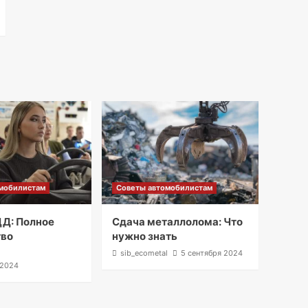
мобилистам
Советы автомобилистам
Д: Полное
Сдача металлолома: Что
тво
нужно знать
l
sib_ecometal
5 сентября 2024
 2024