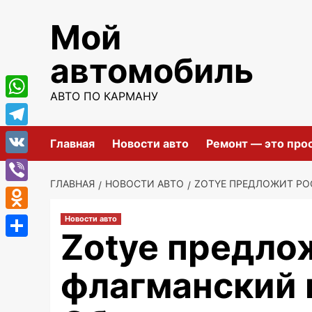
Перейти
Мой
к
содержимому
автомобиль
АВТО ПО КАРМАНУ
WhatsApp
Telegram
Главная
Новости авто
Ремонт — это про
VK
ГЛАВНАЯ
НОВОСТИ АВТО
ZOTYE ПРЕДЛОЖИТ РО
Viber
Odnoklassniki
Новости авто
Zotye предло
Отправить
флагманский 