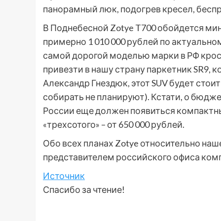
панорамный люк, подогрев кресел, бесп
В Поднебесной Zotye T700 обойдется мин
примерно 1 010 000 рублей по актуальном
самой дорогой моделью марки в РФ кросс
привезти в нашу страну паркетник SR9, 
Александр Гнездюк, этот SUV будет стои
собирать не планируют). Кстати, о бюдже
России еще должен появиться компактн
«трехсотого» – от 650 000 рублей.
Обо всех планах Zotye относительно наше
представителем российского офиса ком
Источник
Спасибо за чтение!