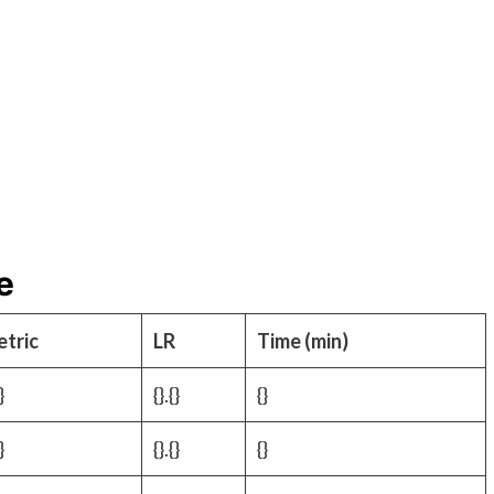
е
tric
LR
Time (min)
}
{}.{}
{}
}
{}.{}
{}