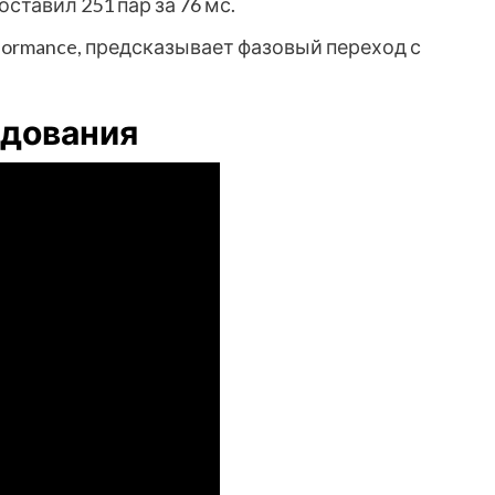
ставил 251 пар за 76 мс.
formance, предсказывает фазовый переход с
дования