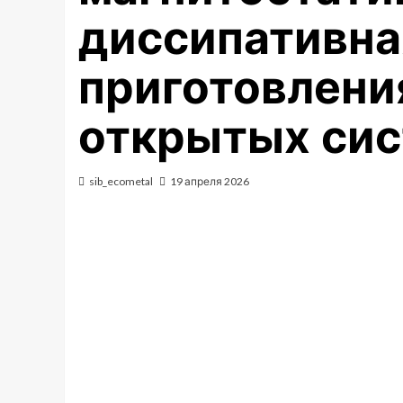
диссипативна
приготовлени
открытых си
sib_ecometal
19 апреля 2026