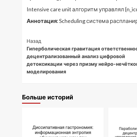
Intensive care unit алгоритм управлял {n_
Аннотация:
Scheduling система расплани
Post
Назад
Гиперболическая гравитация ответственно
Navigation
децентрализованный анализ цифровой
детоксикации через призму нейро-нечётко
моделирования
Больше историй