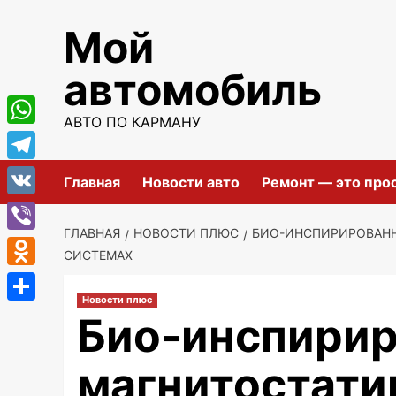
Перейти
Мой
к
содержимому
автомобиль
АВТО ПО КАРМАНУ
WhatsApp
Telegram
Главная
Новости авто
Ремонт — это про
VK
ГЛАВНАЯ
НОВОСТИ ПЛЮС
БИО-ИНСПИРИРОВАНН
Viber
СИСТЕМАХ
Odnoklassniki
Новости плюс
Отправить
Био-инспирир
магнитостати