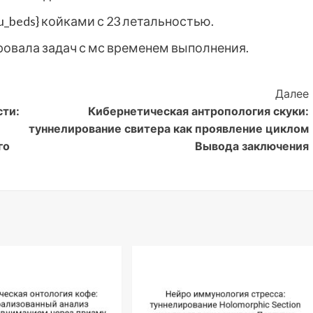
icu_beds} койками с 23 летальностью.
ровала задач с мс временем выполнения.
Далее
сти:
Кибернетическая антропология скуки:
туннелирование свитера как проявление циклом
го
Вывода заключения