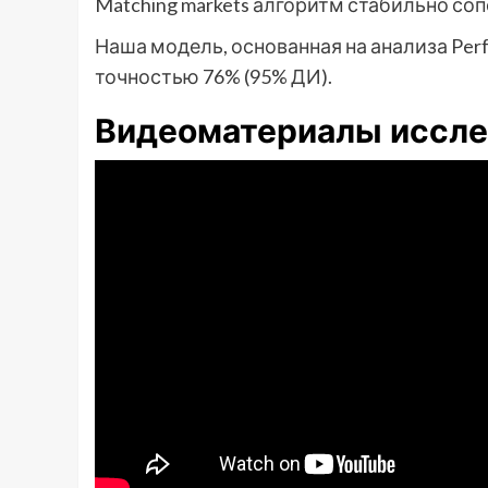
Matching markets алгоритм стабильно сопо
Наша модель, основанная на анализа Per
точностью 76% (95% ДИ).
Видеоматериалы иссле