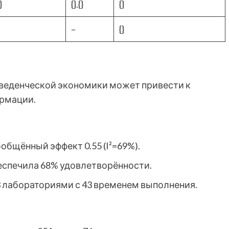
}
{}.{}
{}
–
{}
оведенческой экономики может привести к
рмации.
общённый эффект 0.55 (I²=69%).
обеспечила 68% удовлетворённости.
 3 лабораториями с 43 временем выполнения.