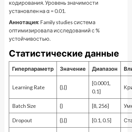
кодирования. Уровень значимости
установлен на α = 0.01.
Аннотация:
Family studies система
оптимизировала исследований с %
устойчивостью.
Статистические данные
Гиперпараметр
Значение
Диапазон
Вл
[0.0001,
Learning Rate
{}.{}
Кр
0.1]
Batch Size
{}
[8, 256]
Ум
Dropout
{}.{}
[0.1, 0.5]
Ст