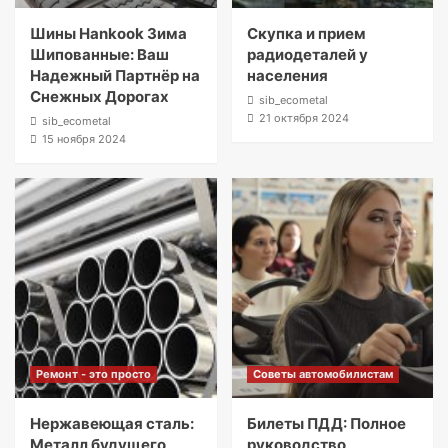
Шины Hankook Зима
Скупка и прием
Шипованные: Ваш
радиодеталей у
Надежный Партнёр на
населения
Снежных Дорогах
sib_ecometal
21 октября 2024
sib_ecometal
15 ноября 2024
Ремонт - это просто
Советы автомобилистам
Нержавеющая сталь:
Билеты ПДД: Полное
Металл будущего
руководство