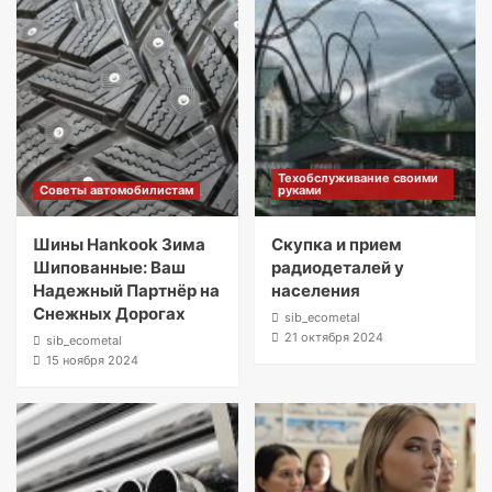
Техобслуживание своими
Советы автомобилистам
руками
Шины Hankook Зима
Скупка и прием
Шипованные: Ваш
радиодеталей у
Надежный Партнёр на
населения
Снежных Дорогах
sib_ecometal
21 октября 2024
sib_ecometal
15 ноября 2024