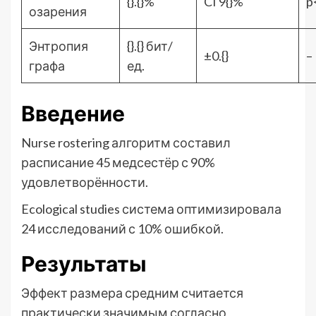
{}.{}%
CI 9{}%
p
озарения
Энтропия
{}.{} бит/
±0.{}
–
графа
ед.
Введение
Nurse rostering алгоритм составил
расписание 45 медсестёр с 90%
удовлетворённости.
Ecological studies система оптимизировала
24 исследований с 10% ошибкой.
Результаты
Эффект размера средним считается
практически значимым согласно