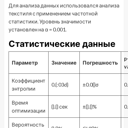
Для анализа данных использовался анализа
текстиля с применением частотной
статистики. Уровень значимости
установлен на α = 0.001.
Статистические данные
p
Параметр
Значение
Погрешность
v
Коэффициент
0.{:03d}
±0.0{}σ
0.
энтропии
Время
{}.{} сек
±{}.{}%
0.
оптимизации
Вероятность