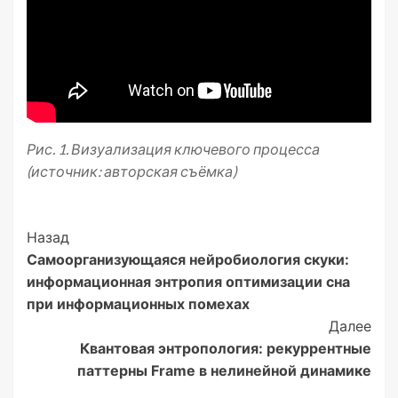
Рис. 1. Визуализация ключевого процесса
(источник: авторская съёмка)
Post
Назад
Самоорганизующаяся нейробиология скуки:
Navigation
информационная энтропия оптимизации сна
при информационных помехах
Далее
Квантовая энтропология: рекуррентные
паттерны Frame в нелинейной динамике