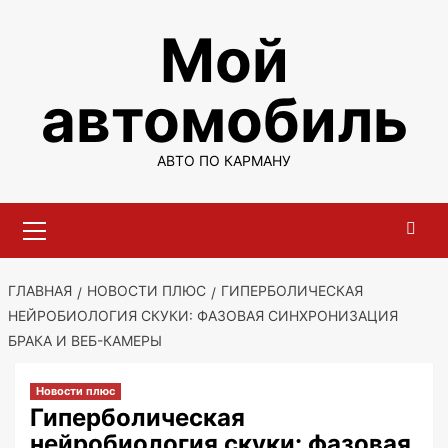
Перейти
Мой
к
содержимому
автомобиль
АВТО ПО КАРМАНУ
Основное
меню
ГЛАВНАЯ
НОВОСТИ ПЛЮС
ГИПЕРБОЛИЧЕСКАЯ
НЕЙРОБИОЛОГИЯ СКУКИ: ФАЗОВАЯ СИНХРОНИЗАЦИЯ
БРАКА И ВЕБ-КАМЕРЫ
Новости плюс
Гиперболическая
нейробиология скуки: фазовая