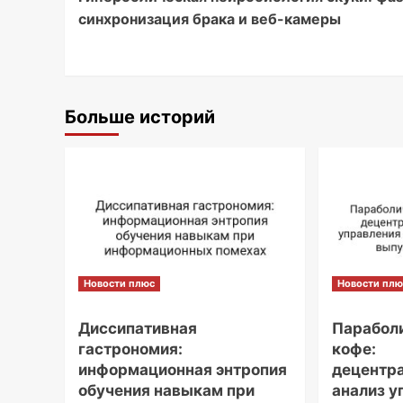
Navigation
синхронизация брака и веб-камеры
Больше историй
Новости плюс
Новости плю
Диссипативная
Параболи
гастрономия:
кофе:
информационная энтропия
децентр
обучения навыкам при
анализ у