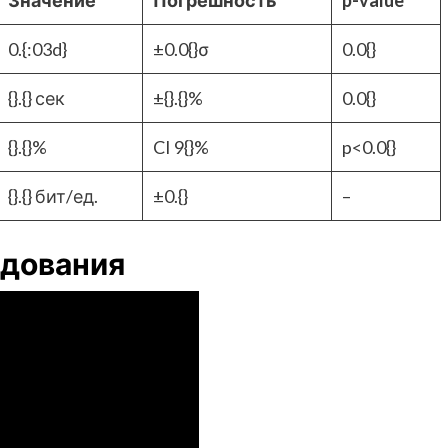
Значение
Погрешность
p-value
0.{:03d}
±0.0{}σ
0.0{}
{}.{} сек
±{}.{}%
0.0{}
{}.{}%
CI 9{}%
p<0.0{}
{}.{} бит/ед.
±0.{}
–
дования