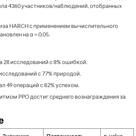
вила 4360 участников/наблюдений, отобранных
лиза HARCH с применением вычислительного
овлен на α = 0.05.
ла 28 исследований с 8% ошибкой.
 исследований с 77% природой.
ал 49 операций с 82% успехом.
оритмом PPO достиг среднего вознаграждения за
е