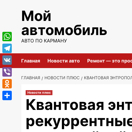
Перейти
Мой
к
содержимому
автомобиль
АВТО ПО КАРМАНУ
WhatsApp
Telegram
Главная
Новости авто
Ремонт — это про
VK
ГЛАВНАЯ
НОВОСТИ ПЛЮС
КВАНТОВАЯ ЭНТРОПОЛ
Viber
Odnoklassniki
Новости плюс
Квантовая эн
Отправить
рекуррентные