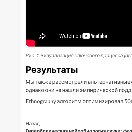
Рис. 1. Визуализация ключевого процесса (ис
Результаты
Мы также рассмотрели альтернативные 
однако они не нашли эмпирической под
Ethnography алгоритм оптимизировал 50
Post
Назад
Гиперболическая нейробиология скуки: фа