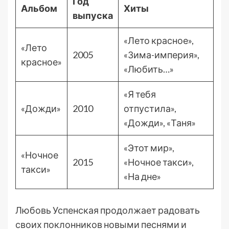
Год
Альбом
Хиты
выпуска
«Лето красное»,
«Лето
2005
«Зима-империя»,
красное»
«Любить…»
«Я тебя
«Дожди»
2010
отпустила»,
«Дожди», «Таня»
«Этот мир»,
«Ночное
2015
«Ночное такси»,
такси»
«На дне»
Любовь Успенская продолжает радовать
своих поклонников новыми песнями и