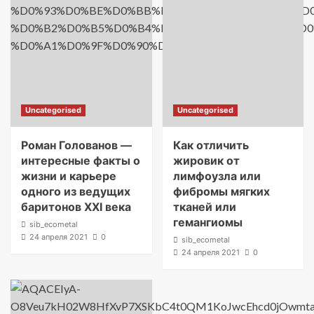
Uncategorised
Uncategorised
Роман Голованов —
Как отличить
интересные факты о
жировик от
жизни и карьере
лимфоузла или
одного из ведущих
фибромы мягких
баритонов XXI века
тканей или
гемангиомы
sib_ecometal
24 апреля 2021
0
sib_ecometal
24 апреля 2021
0