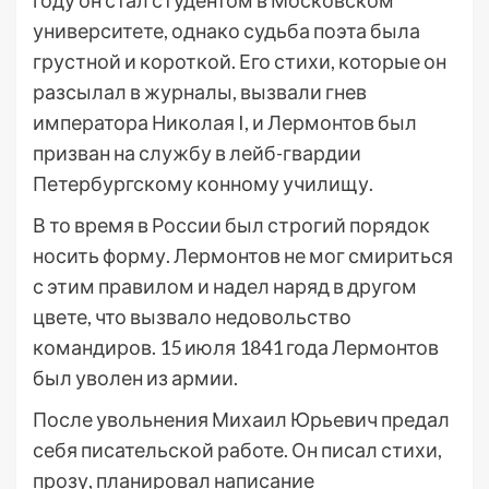
году он стал студентом в Московском
университете, однако судьба поэта была
грустной и короткой. Его стихи, которые он
разсылал в журналы, вызвали гнев
императора Николая I, и Лермонтов был
призван на службу в лейб-гвардии
Петербургскому конному училищу.
В то время в России был строгий порядок
носить форму. Лермонтов не мог смириться
с этим правилом и надел наряд в другом
цвете, что вызвало недовольство
командиров. 15 июля 1841 года Лермонтов
был уволен из армии.
После увольнения Михаил Юрьевич предал
себя писательской работе. Он писал стихи,
прозу, планировал написание