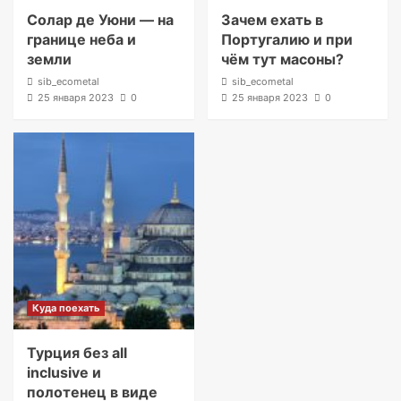
Солар де Уюни — на
Зачем ехать в
границе неба и
Португалию и при
земли
чём тут масоны?
sib_ecometal
sib_ecometal
25 января 2023
0
25 января 2023
0
Куда поехать
Турция без all
inclusive и
полотенец в виде