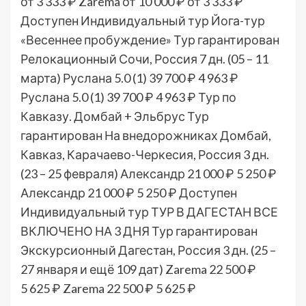
от 3 333 ₽
Zarema
от 10 000 ₽
от 3 333 ₽
Доступен Индивидуальный тур
Йога-тур
«Весеннее пробуждение» Тур гарантирован
Релокационный Сочи, Россия
7 дн.
(05 – 11
марта)
Руслана 5.0
(1)
39 700 ₽
4 963 ₽
Руслана 5.0
(1)
39 700 ₽
4 963 ₽
Тур по
Кавказу. Домбай + Эльбрус Тур
гарантирован На внедорожниках Домбай,
Кавказ, Карачаево-Черкесия, Россия
3 дн.
(23 – 25 февраля)
Александр
21 000 ₽
5 250 ₽
Александр
21 000 ₽
5 250 ₽
Доступен
Индивидуальный тур
ТУР В ДАГЕСТАН ВСЕ
ВКЛЮЧЕНО НА 3 ДНЯ Тур гарантирован
Экскурсионный Дагестан, Россия
3 дн.
(25 –
27 января и ещё 109 дат)
Zarema
22 500 ₽
5 625 ₽
Zarema
22 500 ₽
5 625 ₽