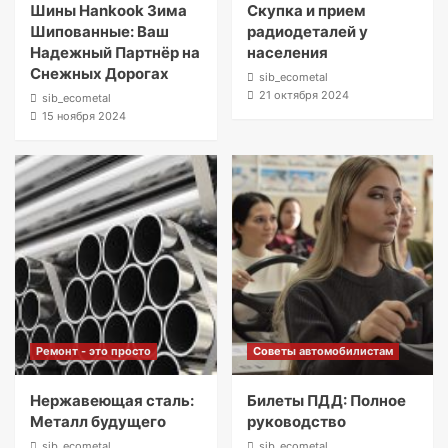
Шины Hankook Зима
Скупка и прием
Шипованные: Ваш
радиодеталей у
Надежный Партнёр на
населения
Снежных Дорогах
sib_ecometal
21 октября 2024
sib_ecometal
15 ноября 2024
Ремонт - это просто
Советы автомобилистам
Нержавеющая сталь:
Билеты ПДД: Полное
Металл будущего
руководство
sib_ecometal
sib_ecometal