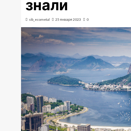
знали
sib_ecometal
25 января 2023
0