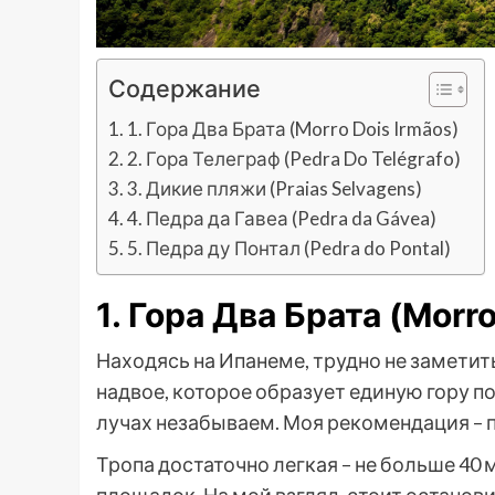
Содержание
1. Гора Два Брата (Morro Dois Irmãos)
2. Гора Телеграф (Pedra Do Telégrafo)
3. Дикие пляжи (Praias Selvagens)
4. Педра да Гавеа (Pedra da Gávea)
5. Педра ду Понтал (Pedra do Pontal)
1. Гора Два Брата (Morro
Находясь на Ипанеме, трудно не замети
надвое, которое образует единую гору по
лучах незабываем. Моя рекомендация – п
Тропа достаточно легкая – не больше 40
площадок. На мой взгляд, стоит останов