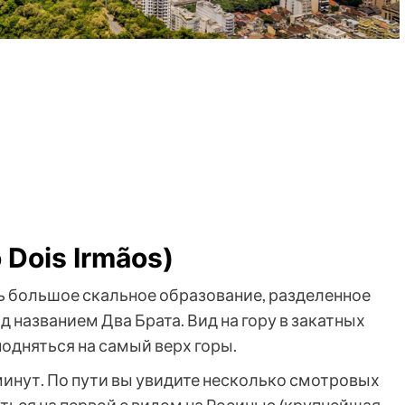
 Dois Irmãos)
ть большое скальное образование, разделенное
д названием Два Брата. Вид на гору в закатных
одняться на самый верх горы.
 минут. По пути вы увидите несколько смотровых
иться на первой с видом на Росинью (крупнейшая