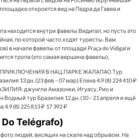
площадке откроется вид на Педра да Гавеа и
та находится внутри фавелы Видигал, но пусть это
ойная, по которой часто ходят туристы. Вам
) в начале фавелы от площади Praça do Vidigal и
ается тропа (это самая вершина фавелы).
И ПРИКЛЮЧЕНИЯ В НАЦ.ПАРКЕ ЖАЛАПАО Тур
разилия
13 дн.
(23 фев – 07 мар)
Елена 4.9
(8)
224 410 ₽
ЗИЛИЯ: джунгли Амазонки, Игуасу, Рио и
ан Водный тур Бразилия
12 дн.
(10 – 21 апреля и ещё
а 4.9
(8)
225 813 ₽
17 392 ₽
 Do Telégrafo)
ото людей, висящих на скале над обрывом. На