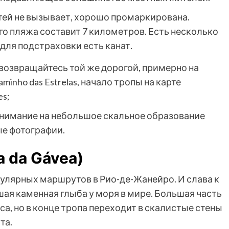
тей не вызывает, хорошо промаркирована.
го пляжа составит 7 километров. Есть несколько
для подстраховки есть канат.
возвращайтесь той же дорогой, примерно на
inho das Estrelas, начало тропы на карте
es;
внимание на небольшое скальное образование
ые фотографии.
a da Gávea)
опулярных маршрутов в Рио-де-Жанейро. И слава к
шая каменная глыба у моря в мире. Большая часть
а, но в конце тропа переходит в скалистые стены
та.