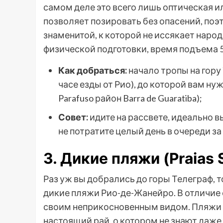
самом деле это всего лишь оптическая и
позволяет позировать без опасений, поэ
знаменитой, к которой не иссякает народ
физической подготовки, время подъема 5
Как добраться:
начало тропы на гору Т
часе езды от Рио), до которой вам ну
Parafuso район Barra de Guaratiba);
Совет:
идите на рассвете, идеально в
не потратите целый день в очереди з
3. Дикие пляжи (Praias 
Раз уж вы добрались до горы Телеграф, 
дикие пляжи Рио-де-Жанейро. В отличие
своим неприкосновенным видом. Пляжи И
настоящий рай, о котором не знают да