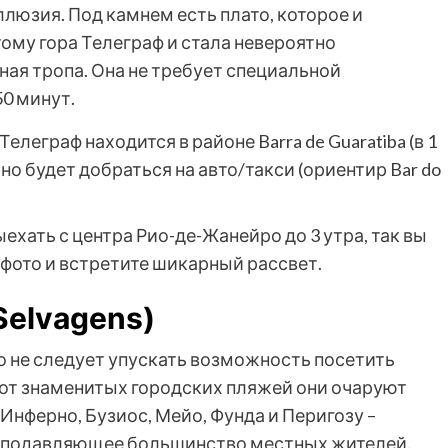
ллюзия. Под камнем есть плато, которое и
тому гора Телеграф и стала невероятно
ная тропа. Она не требует специальной
0 минут.
елеграф находится в районе Barra de Guaratiba (в 1
жно будет добраться на авто/такси (ориентир Bar do
ыехать с центра Рио-де-Жанейро до 3 утра, так вы
а фото и встретите шикарный рассвет.
Selvagens)
то не следует упускать возможность посетить
 от знаменитых городских пляжей они очаруют
нферно, Бузиос, Мейо, Фунда и Перигозу –
же подавляющее большинство местных жителей.