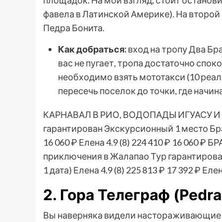
фавела в Латинской Америке). На второй 
Педра Бонита.
Как добраться:
вход на тропу Два Бра
вас не пугает, тропа достаточно спок
необходимо взять мототакси (10 реалов
пересечь поселок до точки, где начин
КАРНАВАЛ В РИО, ВОДОПАДЫ ИГУАСУ 
гарантирован Экскурсионный 1 место Б
16 060 ₽
Елена 4.9
(8)
224 410 ₽
16 060 ₽
БРА
приключения в Жалапао Тур гарантиров
1 дата)
Елена 4.9
(8)
225 813 ₽
17 392 ₽
Елен
2. Гора Телеграф (Pedra
Вы наверняка видели настораживающие ф