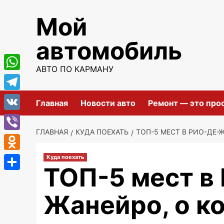
Перейти
Мой
к
содержимому
автомобиль
АВТО ПО КАРМАНУ
WhatsApp
Telegram
Главная
Новости авто
Ремонт — это про
VK
ГЛАВНАЯ
КУДА ПОЕХАТЬ
ТОП-5 МЕСТ В РИО-ДЕ-
Viber
Odnoklassniki
Куда поехать
ТОП-5 мест в
Отправить
Жанейро, о к